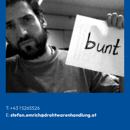
T: +43 1 5265526
E:
stefan.emrich@drahtwarenhandlung.at